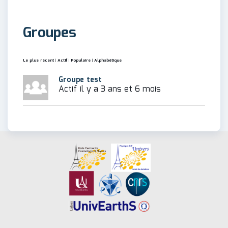
Groupes
Le plus récent
|
Actif
|
Populaire
|
Alphabétique
Groupe test
Actif il y a 3 ans et 6 mois